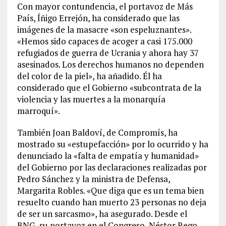
Con mayor contundencia, el portavoz de Más
País, Íñigo Errejón, ha considerado que las
imágenes de la masacre «son espeluznantes».
«Hemos sido capaces de acoger a casi 175.000
refugiados de guerra de Ucrania y ahora hay 37
asesinados. Los derechos humanos no dependen
del color de la piel», ha añadido. Él ha
considerado que el Gobierno «subcontrata de la
violencia y las muertes a la monarquía
marroquí».
También Joan Baldoví, de Compromís, ha
mostrado su «estupefacción» por lo ocurrido y ha
denunciado la «falta de empatía y humanidad»
del Gobierno por las declaraciones realizadas por
Pedro Sánchez y la ministra de Defensa,
Margarita Robles. «Que diga que es un tema bien
resuelto cuando han muerto 23 personas no deja
de ser un sarcasmo», ha asegurado. Desde el
BNG, su portavoz en el Congreso, Néstor Rego,