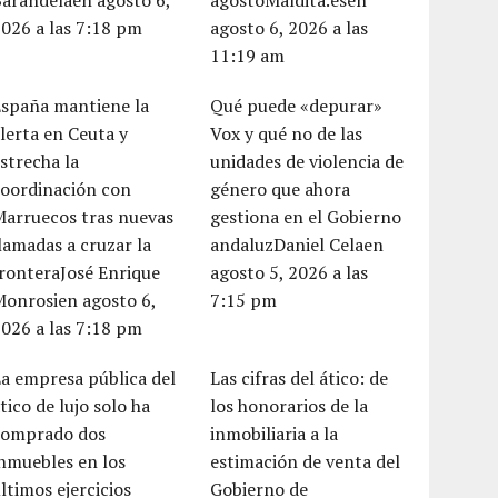
arandelaen agosto 6,
agostoMaldita.esen
026 a las 7:18 pm
agosto 6, 2026 a las
11:19 am
España mantiene la
Qué puede «depurar»
lerta en Ceuta y
Vox y qué no de las
strecha la
unidades de violencia de
coordinación con
género que ahora
Marruecos tras nuevas
gestiona en el Gobierno
lamadas a cruzar la
andaluzDaniel Celaen
ronteraJosé Enrique
agosto 5, 2026 a las
Monrosien agosto 6,
7:15 pm
026 a las 7:18 pm
a empresa pública del
Las cifras del ático: de
tico de lujo solo ha
los honorarios de la
comprado dos
inmobiliaria a la
nmuebles en los
estimación de venta del
ltimos ejercicios
Gobierno de