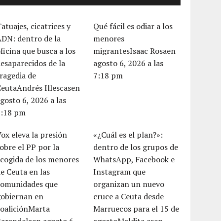
atuajes, cicatrices y
Qué fácil es odiar a los
DN: dentro de la
menores
ficina que busca a los
migrantesIsaac Rosaen
esaparecidos de la
agosto 6, 2026 a las
ragedia de
7:18 pm
CeutaAndrés Illescasen
gosto 6, 2026 a las
7:18 pm
ox eleva la presión
«¿Cuál es el plan?»:
obre el PP por la
dentro de los grupos de
cogida de los menores
WhatsApp, Facebook e
e Ceuta en las
Instagram que
comunidades que
organizan un nuevo
gobiernan en
cruce a Ceuta desde
coaliciónMarta
Marruecos para el 15 de