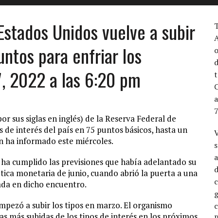
Estados Unidos vuelve a subir
T
A
untos para enfriar los
o
d
7, 2022 a las 6:20 pm
t
a
 sus siglas en inglés) de la Reserva Federal de
s de interés del país en 75 puntos básicos, hasta un
V
ún ha informado este miércoles.
s
a
 ha cumplido las previsiones que había adelantado su
d
ítica monetaria de junio, cuando abrió la puerta a una
zada en dicho encuentro.
mpezó a subir los tipos en marzo. El organismo
as más subidas de los tipos de interés en los próximos