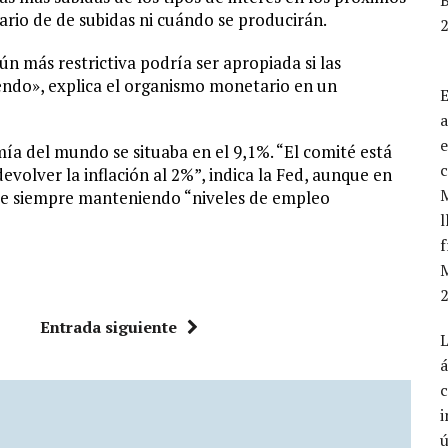
B
ario de de subidas ni cuándo se producirán.
2
n más restrictiva podría ser apropiada si las
tiendo», explica el organismo monetario en un
a
e
mía del mundo se situaba en el 9,1%. “El comité está
olver la inflación al 2%”, indica la Fed, aunque en
 que siempre manteniendo “niveles de empleo
l
f
2
Entrada siguiente
L
á
i
ú