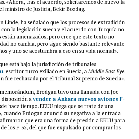
s. «Ahora, tras el acuerdo, solicitaremos de nuevo la
l ministro de Justicia, Bekir Bozdag.
nn Linde, ha señalado que los procesos de extradición
 con la legislación sueca y el acuerdo con Turquía no
s están amenazados, pero cree que este texto no
idad no cambia, pero sigue siendo bastante relevante
ños y uno se acostumbra a eso en su vida normal».
ue está bajo la jurisdicción de tribunales
lu
, escritor turco exiliado en Suecia, a
Middle East Eye.
én fue rechazada por el Tribunal Supremo de Suecia».
ó el memorándum, Erodgan tuvo una llamada con Joe
 disposición a
vender a Ankara nuevos aviones F-
sde hace tiempo. EEUU niega que se trate de una
o, cuando Erdogan anunció su negativa a la entrada
s afirmaron que era una forma de presión a EEUU para
a de los F-35, del que fue expulsado por comprar los