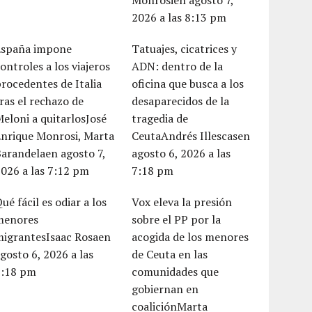
Monrosien agosto 7,
2026 a las 8:13 pm
España impone
Tatuajes, cicatrices y
ontroles a los viajeros
ADN: dentro de la
rocedentes de Italia
oficina que busca a los
ras el rechazo de
desaparecidos de la
eloni a quitarlosJosé
tragedia de
Enrique Monrosi, Marta
CeutaAndrés Illescasen
arandelaen agosto 7,
agosto 6, 2026 a las
026 a las 7:12 pm
7:18 pm
ué fácil es odiar a los
Vox eleva la presión
menores
sobre el PP por la
migrantesIsaac Rosaen
acogida de los menores
gosto 6, 2026 a las
de Ceuta en las
7:18 pm
comunidades que
gobiernan en
coaliciónMarta