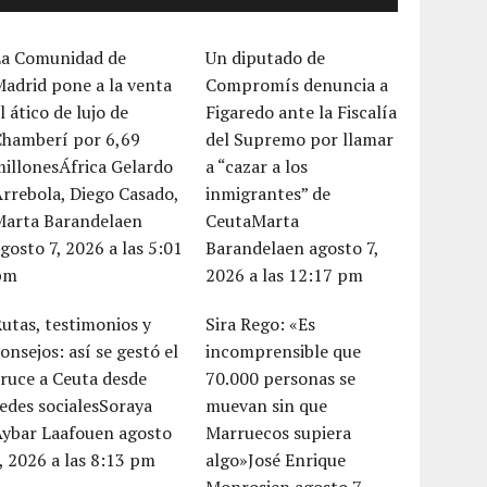
La Comunidad de
Un diputado de
adrid pone a la venta
Compromís denuncia a
l ático de lujo de
Figaredo ante la Fiscalía
Chamberí por 6,69
del Supremo por llamar
illonesÁfrica Gelardo
a “cazar a los
rrebola, Diego Casado,
inmigrantes” de
Marta Barandelaen
CeutaMarta
gosto 7, 2026 a las 5:01
Barandelaen agosto 7,
pm
2026 a las 12:17 pm
utas, testimonios y
Sira Rego: «Es
onsejos: así se gestó el
incomprensible que
ruce a Ceuta desde
70.000 personas se
edes socialesSoraya
muevan sin que
Aybar Laafouen agosto
Marruecos supiera
, 2026 a las 8:13 pm
algo»José Enrique