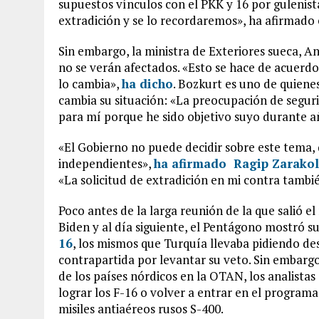
supuestos vínculos con el PKK y 16 por gulenista
extradición y se lo recordaremos», ha afirmado e
Sin embargo, la ministra de Exteriores sueca, A
no se verán afectados. «Esto se hace de acuerdo
lo cambia»,
ha dicho
. Bozkurt es uno de quiene
cambia su situación: «La preocupación de segur
para mí porque he sido objetivo suyo durante a
«El Gobierno no puede decidir sobre este tema, q
independientes»,
ha afirmado Ragip Zarako
«La solicitud de extradición en mi contra tambi
Poco antes de la larga reunión de la que sali
Biden y al día siguiente, el Pentágono mostró su
16
, los mismos que Turquía llevaba pidiendo de
contrapartida por levantar su veto. Sin embarg
de los países nórdicos en la OTAN, los analista
lograr los F-16 o volver a entrar en el program
misiles antiaéreos rusos S-400.