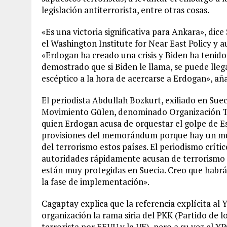
legislación antiterrorista, entre otras cosas.
«Es una victoria significativa para Ankara», di
el Washington Institute for Near East Policy y a
«Erdogan ha creado una crisis y Biden ha tenido 
demostrado que si Biden le llama, se puede lleg
escéptico a la hora de acercarse a Erdogan», añ
El periodista Abdullah Bozkurt, exiliado en Suec
Movimiento Gülen, denominado Organización Te
quien Erdogan acusa de orquestar el golpe de Est
provisiones del memorándum porque hay un mun
del terrorismo estos países. El periodismo críti
autoridades rápidamente acusan de terrorismo a p
están muy protegidas en Suecia. Creo que habrá 
la fase de implementación».
Cagaptay explica que la referencia explícita al
organización la rama siria del PKK (Partido de 
terrorista por EEUU y la UE), pero a su vez el Y