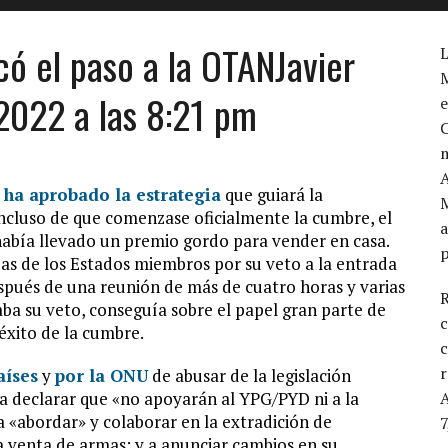
có el paso a la OTANJavier
M
 2022 a las 8:21 pm
e
m
A
ha aprobado la estrategia
que guiará la
incluso de que comenzase oficialmente la cumbre, el
a
había llevado un premio gordo para vender en casa.
s de los Estados miembros por su veto a la entrada
Después de una reunión de más de cuatro horas y varias
R
ba su veto, conseguía sobre el papel gran parte de
c
éxito de la cumbre.
c
r
aíses
y
por la ONU
de abusar de la legislación
a a declarar que «no apoyarán al YPG/PYD ni a la
 «abordar» y colaborar en la extradición de
7
la venta de armas; y a anunciar cambios en su