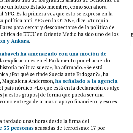
ez que un futuro Estado miembro, como son ahora
l YPG. Es la primera vez que esto se expresa en la
u política anti-YPG en la OTAN», dice. «Turquía
ares para cercar y desconectarse de la política de
política de EEUU en Oriente Medio ha sido uno de los
on y Ankara
.
kabaveh ha amenazado con una moción de
 da explicaciones en el Parlamento por el acuerdo
istoria política sueca», ha afirmado. «Se está
ínica ¿Por qué se rinde Suecia ante Erdogan?», ha
ca, Magdalena Andersson,
ha señalado a la agencia
l país nórdico. «Lo que está en la declaración es algo
 [a estos grupos] de forma que pueda ser una
como entrega de armas o apoyo financiero, y eso es
a tardado unas horas desde la firma del
de 33 personas
acusadas de terrorismo: 17 por