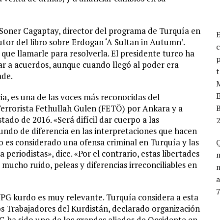
ce Soner Cagaptay, director del programa de Turquía en
utor del libro sobre Erdogan ‘A Sultan in Autumn’.
c
que llamarle para resolverla. El presidente turco ha
p
ar a acuerdos, aunque cuando llegó al poder era
t
ade.
M
ia, es una de las voces más reconocidas del
rrorista Fethullah Gulen (FETÖ) por Ankara y a
B
ado de 2016. «Será difícil dar cuerpo a las
2
do de diferencia en las interpretaciones que hacen
co es considerado una ofensa criminal en Turquía y las
Q
eriodistas», dice. «Por el contrario, estas libertades
mucho ruido, peleas y diferencias irreconciliables en
a
 YPG kurdo es muy relevante. Turquía considera a esta
los Trabajadores del Kurdistán, declarado organización
PG ha sido uno de los grandes aliados de Occidente en