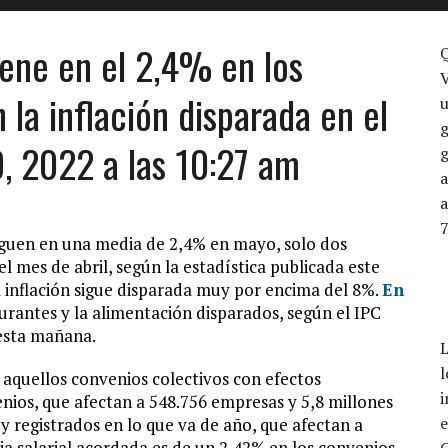
iene en el 2,4% en los
V
la inflación disparada en el
u
0, 2022 a las 10:27 am
g
a
siguen en una media de 2,4% en mayo, solo dos
l mes de abril, según la estadística publicada este
la inflación sigue disparada muy por encima del 8%.
En
urantes y la alimentación disparados, según el IPC
esta mañana.
L
l
 aquellos convenios colectivos con efectos
i
nios, que afectan a 548.756 empresas y 5,8 millones
e
 y registrados en lo que va de año, que afectan a
a salarial acordada es de un 2,42% en los convenios