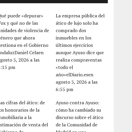
Qué puede «depurar»
La empresa pública del
ox y qué no de las
ático de lujo solo ha
nidades de violencia de
comprado dos
género que ahora
inmuebles en los
estiona en el Gobierno
últimos ejercicios
andaluzDaniel Celaen
aunque Ayuso dice que
gosto 5, 2026 a las
realiza compraventas
7:15 pm
«todo el
año»elDiario.esen
agosto 5, 2026 a las
6:55 pm
as cifras del ático: de
Ayuso contra Ayuso:
os honorarios de la
cómo ha cambiado su
nmobiliaria a la
discurso sobre el ático
stimación de venta del
de la Comunidad de