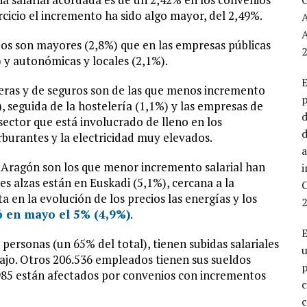
ercicio el incremento ha sido algo mayor, del 2,49%.
A
os son mayores (2,8%) que en las empresas públicas
2
) y autonómicas y locales (2,1%).
E
cieras y de seguros son de las que menos incremento
p
), seguida de la hostelería (1,1%) y las empresas de
d
sector que está involucrado de lleno en los
d
rburantes y la electricidad muy elevados.
a
Aragón son los que menor incremento salarial han
s alzas están en Euskadi (5,1%), cercana a la
a en la evolución de los precios las energías y los
2
ó en mayo el 5% (4,9%)
.
E
personas (un 65% del total), tienen subidas salariales
bajo. Otros 206.536 empleados tienen sus sueldos
p
.985 están afectados por convenios con incrementos
c
c