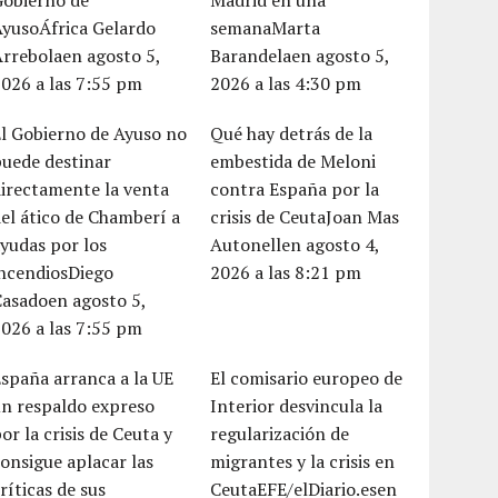
Gobierno de
Madrid en una
AyusoÁfrica Gelardo
semanaMarta
rrebolaen agosto 5,
Barandelaen agosto 5,
026 a las 7:55 pm
2026 a las 4:30 pm
l Gobierno de Ayuso no
Qué hay detrás de la
uede destinar
embestida de Meloni
irectamente la venta
contra España por la
el ático de Chamberí a
crisis de CeutaJoan Mas
yudas por los
Autonellen agosto 4,
incendiosDiego
2026 a las 8:21 pm
Casadoen agosto 5,
026 a las 7:55 pm
spaña arranca a la UE
El comisario europeo de
un respaldo expreso
Interior desvincula la
or la crisis de Ceuta y
regularización de
onsigue aplacar las
migrantes y la crisis en
ríticas de sus
CeutaEFE/elDiario.esen