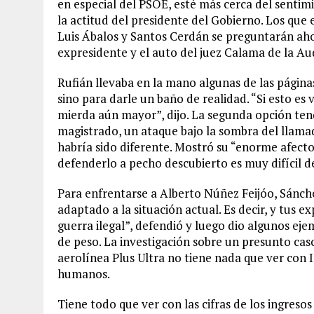
en especial del PSOE, esté más cerca del senti
la actitud del presidente del Gobierno. Los que
Luis Ábalos y Santos Cerdán se preguntarán aho
expresidente y el auto del juez Calama de la Au
Rufián llevaba en la mano algunas de las página
sino para darle un baño de realidad. “Si esto es 
mierda aún mayor”, dijo. La segunda opción ten
magistrado, un ataque bajo la sombra del llamado 
habría sido diferente. Mostró su “enorme afecto”
defenderlo a pecho descubierto es muy difícil de
Para enfrentarse a Alberto Núñez Feijóo, Sánch
adaptado a la situación actual. Es decir, y tus e
guerra ilegal”, defendió y luego dio algunos e
de peso. La investigación sobre un presunto caso 
aerolínea Plus Ultra no tiene nada que ver con 
humanos.
Tiene todo que ver con las cifras de los ingres