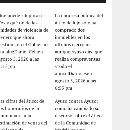
Qué puede «depurar»
La empresa pública del
ox y qué no de las
ático de lujo solo ha
nidades de violencia de
comprado dos
género que ahora
inmuebles en los
estiona en el Gobierno
últimos ejercicios
andaluzDaniel Celaen
aunque Ayuso dice que
gosto 5, 2026 a las
realiza compraventas
7:15 pm
«todo el
año»elDiario.esen
agosto 5, 2026 a las
6:55 pm
as cifras del ático: de
Ayuso contra Ayuso:
os honorarios de la
cómo ha cambiado su
nmobiliaria a la
discurso sobre el ático
stimación de venta del
de la Comunidad de