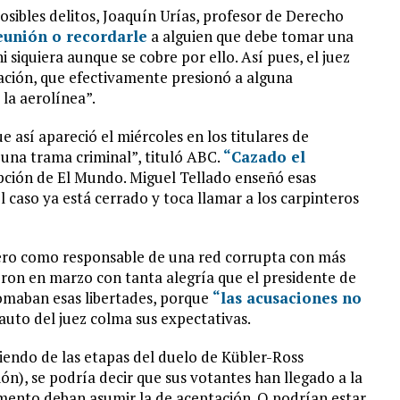
osibles delitos, Joaquín Urías, profesor de Derecho
eunión o recordarle
a alguien que debe tomar una
ni siquiera aunque se cobre por ello. Así pues, el juez
ación, que efectivamente presionó a alguna
 la aerolínea”.
 así apareció el miércoles en los titulares de
una trama criminal”, tituló ABC.
“Cazado el
opción de El Mundo. Miguel Tellado enseñó esas
l caso ya está cerrado y toca llamar a los carpinteros
ero como responsable de una red corrupta con más
ieron en marzo con tanta alegría que el presidente de
tomaban esas libertades, porque
“las acusaciones no
 auto del juez colma sus expectativas.
rtiendo de las etapas del duelo de Kübler-Ross
ión), se podría decir que sus votantes han llegado a la
mento deban asumir la de aceptación. O podrían estar