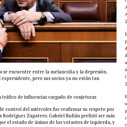
A
2
E
p
d
d
a
 se encuentre entre la melancolía y la depresión.
 expresidente, pero sus socios ya no están tan
2
E
tráfico de influencias cargado de conjeturas
de control del miércoles fue reafirmar su respeto por
p
is Rodríguez Zapatero. Gabriel Rufián prefirió ser más
c
ue el estado de ánimo de los votantes de izquierda, y
c