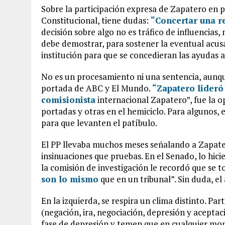
Sobre la participación expresa de Zapatero en p
Constitucional, tiene dudas:
“Concertar una r
decisión sobre algo no es tráfico de influencias, 
debe demostrar, para sostener la eventual acus
institución para que se concedieran las ayudas a
No es un procesamiento ni una sentencia, aunque
portada de ABC y El Mundo.
“Zapatero lideró
comisionista
internacional Zapatero”, fue la 
portadas y otras en el hemiciclo. Para algunos, e
para que levanten el patíbulo.
El PP llevaba muchos meses señalando a Zapat
insinuaciones que pruebas. En el Senado, lo hic
la comisión de investigación le recordó que se 
son lo mismo
que en un tribunal”. Sin duda, el
En la izquierda, se respira un clima distinto. Pa
(negación, ira, negociación, depresión y aceptac
fase de depresión y temen que en cualquier mo