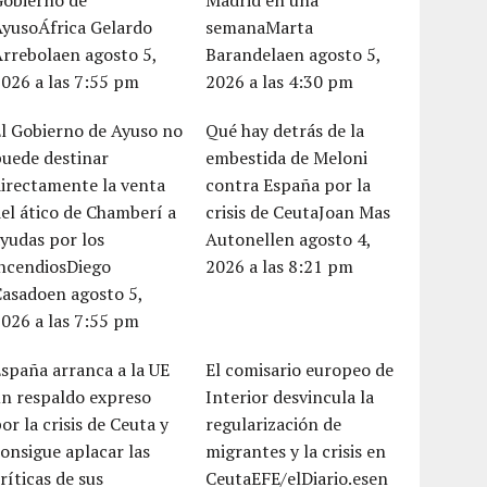
Gobierno de
Madrid en una
AyusoÁfrica Gelardo
semanaMarta
rrebolaen agosto 5,
Barandelaen agosto 5,
026 a las 7:55 pm
2026 a las 4:30 pm
l Gobierno de Ayuso no
Qué hay detrás de la
uede destinar
embestida de Meloni
irectamente la venta
contra España por la
el ático de Chamberí a
crisis de CeutaJoan Mas
yudas por los
Autonellen agosto 4,
incendiosDiego
2026 a las 8:21 pm
Casadoen agosto 5,
026 a las 7:55 pm
spaña arranca a la UE
El comisario europeo de
un respaldo expreso
Interior desvincula la
or la crisis de Ceuta y
regularización de
onsigue aplacar las
migrantes y la crisis en
ríticas de sus
CeutaEFE/elDiario.esen