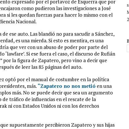
miento expresado por el portavoz de Esquerra que por
s
 encajaron como pudieron las investigaciones a José
ra si les quedan fuerzas para hacer lo mismo con el
2
diencia Nacional.
s de ese auto. Las blandió no para sacudir a Sánchez,
verdad, es una mierda. Si esto es mentira, es una
dría que ver con un abuso de poder por parte del
‘lawfare’. Si ese fuera el caso, el discurso de Rufián
 por la figura de Zapatero, pero vino a decir que
spués de leer las 85 páginas del auto.
ez optó por el manual de costumbre en la política
xpresidentes, más.
“Zapatero no nos metió
en una
jemplos más. No se puede decir que sea un argumento
de tráfico de influencias en el rescate de la
Irak ni con Estados Unidos ni con los derechos
os que supuestamente percibieron Zapatero y sus hijas