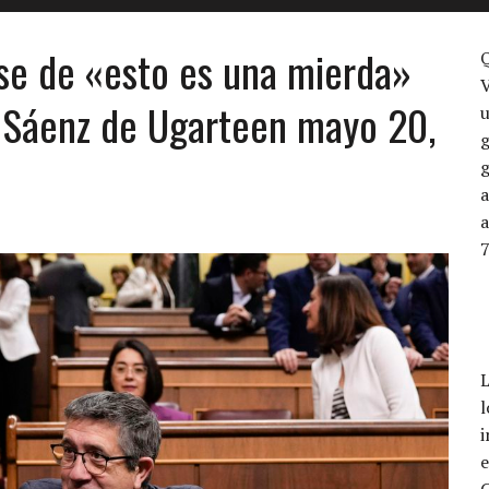
ase de «esto es una mierda»
V
o Sáenz de Ugarteen mayo 20,
u
g
a
L
l
i
e